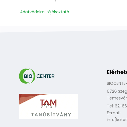
Adatvédelmi tájékoztató
Elérhe
BIOCENTER
6726 Sze
Temesvári 
Tel: 62-6
E-mail:
info[kuka