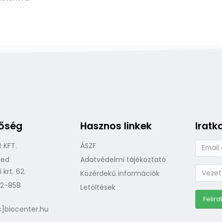
tőség
Hasznos linkek
Iratk
 KFT.
ÁSZF
ged
Adatvédelmi tájékoztató
krt. 62.
Közérdekű információk
62-858
Letöltések
c]biocenter.hu