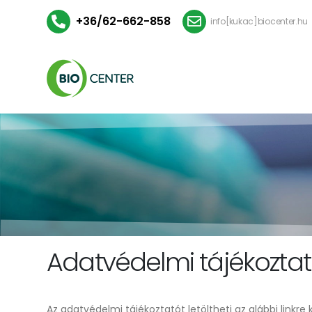
+36/62-662-858
info[kukac]biocenter.hu
Adatvédelmi tájékozta
Az adatvédelmi tájékoztatót letöltheti az alábbi linkre 