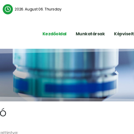
2026. August 06. Thursday
Kezdőoldal
Munkatársak
Képvisel
tó
kattintva: