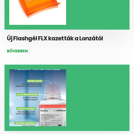
Új Flashgél FLX kazetták a Lonzától
BŐVEBBEN