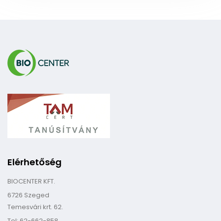
Elérhetőség
BIOCENTER KFT.
6726 Szeged
Temesvári krt. 62.
Tel: 62-662-858