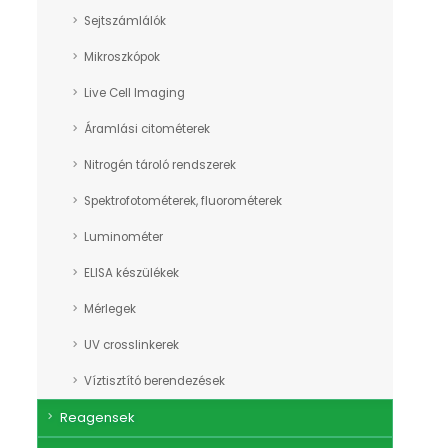
Sejtszámlálók
Mikroszkópok
Live Cell Imaging
Áramlási citométerek
Nitrogén tároló rendszerek
Spektrofotométerek, fluorométerek
Luminométer
ELISA készülékek
Mérlegek
UV crosslinkerek
Víztisztító berendezések
Reagensek