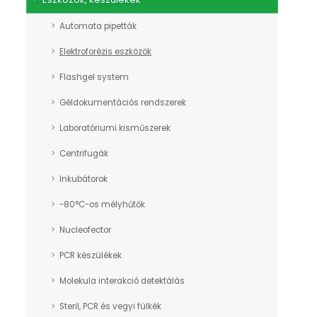
Automata pipetták
Elektroforézis eszközök
Flashgel system
Géldokumentációs rendszerek
Laboratóriumi kisműszerek
Centrifugák
Inkubátorok
-80°C-os mélyhűtők
Nucleofector
PCR készülékek
Molekula interakció detektálás
Steril, PCR és vegyi fülkék