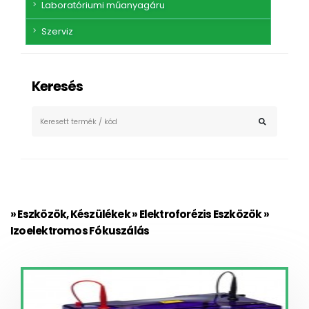
Laboratóriumi műanyagáru
Szerviz
Keresés
» Eszközök, Készülékek » Elektroforézis Eszközök »
Izoelektromos Fókuszálás