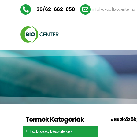
+36/62-662-858
info[kukac]biocenter.hu
Termék Kategóriák
» Eszközök
Eszközök, készülékek