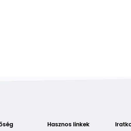
tőség
Hasznos linkek
Iratk