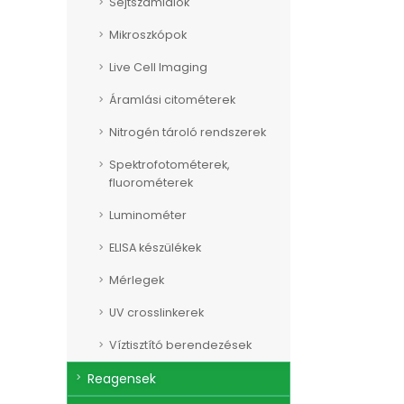
Sejtszámlálók
Mikroszkópok
Live Cell Imaging
Áramlási citométerek
Nitrogén tároló rendszerek
Spektrofotométerek,
fluorométerek
Luminométer
ELISA készülékek
Mérlegek
UV crosslinkerek
Víztisztító berendezések
Reagensek