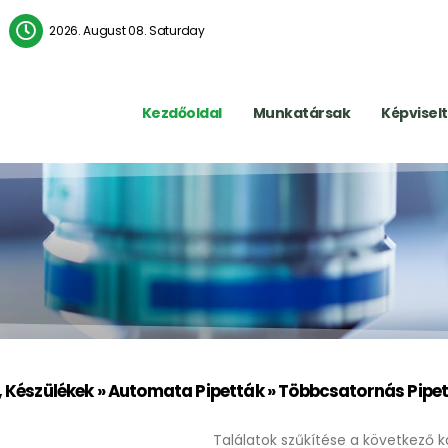
2026. August 08. Saturday
Kezdőoldal
Munkatársak
Képvisel
, Készülékek » Automata Pipetták » Többcsatornás Pipe
Találatok szűkítése a következő k