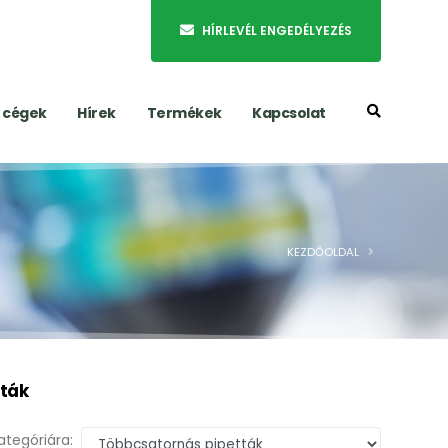
HÍRLEVÉL ENGEDÉLYEZÉS
t cégek
Hírek
Termékek
Kapcsolat
KEZDŐOLDAL
tták
ategóriára: