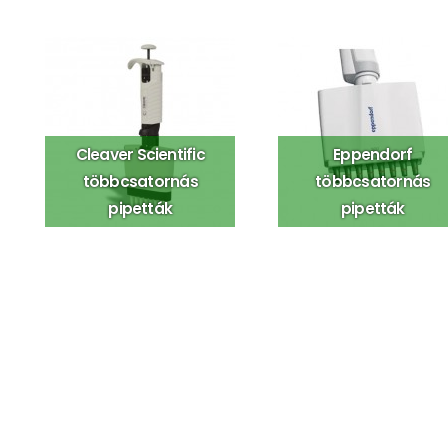
Cleaver Scientific
Eppendorf
többcsatornás
többcsatornás
pipetták
pipetták