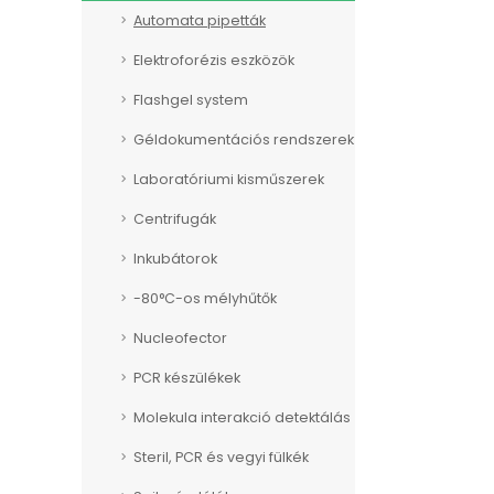
Automata pipetták
Elektroforézis eszközök
Flashgel system
Géldokumentációs rendszerek
Laboratóriumi kisműszerek
Centrifugák
Inkubátorok
-80°C-os mélyhűtők
Nucleofector
PCR készülékek
Molekula interakció detektálás
Steril, PCR és vegyi fülkék