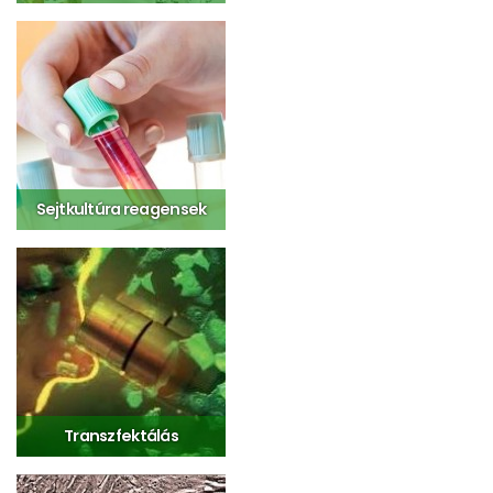
Sejtkultúra reagensek
Transzfektálás